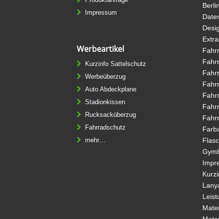
Berli
Impressum
Date
Desi
Extr
Werbeartikel
Fahr
Fahr
Kurzinfo Sattelschutz
Fahr
Werbeüberzug
Fahr
Auto Abdeckplane
Fahr
Stadionkissen
Fahr
Rucksacküberzug
Fahrr
Fahrradschutz
Farb
mehr…
Flasc
Gym
Impr
Kurzi
Lany
Leis
Mater