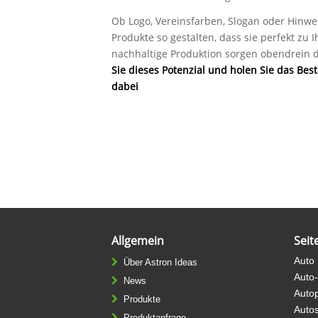
Ob Logo, Vereinsfarben, Slogan oder Hinwe
Produkte so gestalten, dass sie perfekt zu
nachhaltige Produktion sorgen obendrein daf
Sie dieses Potenzial und holen Sie das Be
dabei
Allgemein
Seit
Auto
Über Astron Ideas
Auto
News
Auto
Produkte
Auto
Produktanfrage