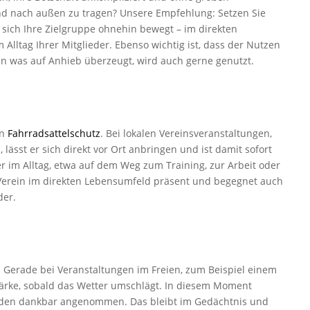
and nach außen zu tragen? Unsere Empfehlung: Setzen Sie
ich Ihre Zielgruppe ohnehin bewegt – im direkten
Alltag Ihrer Mitglieder. Ebenso wichtig ist, dass der Nutzen
nn was auf Anhieb überzeugt, wird auch gerne genutzt.
in
Fahrradsattelschutz
. Bei lokalen Vereinsveranstaltungen,
ässt er sich direkt vor Ort anbringen und ist damit sofort
er im Alltag, etwa auf dem Weg zum Training, zur Arbeit oder
 Verein im direkten Lebensumfeld präsent und begegnet auch
der.
. Gerade bei Veranstaltungen im Freien, zum Beispiel einem
Stärke, sobald das Wetter umschlägt. In diesem Moment
rden dankbar angenommen. Das bleibt im Gedächtnis und