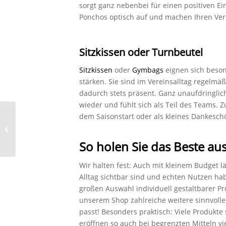
sorgt ganz nebenbei für einen positiven Ein
Ponchos optisch auf und machen Ihren Ver
Sitzkissen oder Turnbeutel
Sitzkissen
oder
Gymbags
eignen sich beson
stärken. Sie sind im Vereinsalltag regelmä
dadurch stets präsent. Ganz unaufdringlic
wieder und fühlt sich als Teil des Teams.
Vom Gymbag bis zur
dem Saisonstart oder als kleines Dankesch
Husse: Werbeartikel,
die bei Events wirklich
So holen Sie das Beste au
einen Unterschied...
Wir halten fest: Auch mit kleinem Budget l
Alltag sichtbar sind und echten Nutzen hab
großen Auswahl individuell gestaltbarer Pr
unserem Shop zahlreiche weitere sinnvolle
passt! Besonders praktisch: Viele Produkte 
eröffnen so auch bei begrenzten Mitteln vi