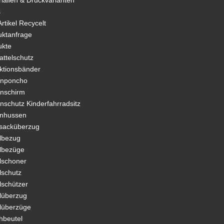
ialien & Druckvarianten
s
rtikel Recycelt
uktanfrage
ukte
attelschutz
ektionsbänder
nponcho
nschirm
nschutz Kinderfahrradsitz
enhussen
sacküberzug
elbezug
elbezüge
lschoner
lschutz
lschützer
elüberzug
elüberzüge
hbeutel