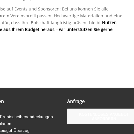
ise auf Events und Sponsoren: Bei uns können Sie alle
 Ihrem Vereinsprofil passen. Hochwertige Materialien und eine
ür, dass Ihre Botschaft langfristig präsent bleibt.
Nutzen
ste aus Ihrem Budget heraus –
wir unterstützen Sie gerne
en
Anfrage
KOSTENLOSES ANGEBOT
-Frontscheibenabdeckungen
ANFORDERN
planen
spiegel-Überzug