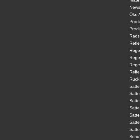
Mater
New
Öko A
Prod
Prod
Rads
Refl
Rege
Rege
Rege
Reif
Ruck
Satt
Satt
Satte
Satte
Satte
Satt
Satt
Schu