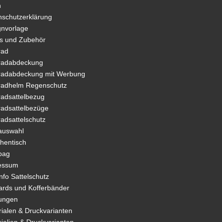
n
nschutzerklärung
gnvorlage
as und Zubehör
rad
radabdeckung
radabdeckung mit Werbung
radhelm Regenschutz
radsattelbezug
radsattelbezüge
adsattelschutz
auswahl
hentisch
bag
essum
nfo Sattelschutz
ards und Kofferbänder
tungen
ialen & Druckvarianten