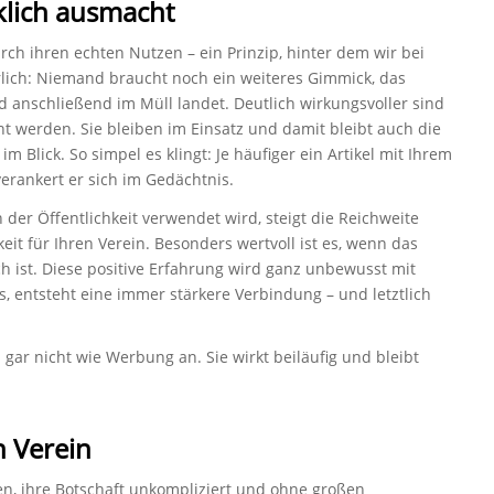
klich ausmacht
ch ihren echten Nutzen – ein Prinzip, hinter dem wir bei
hrlich: Niemand braucht noch ein weiteres Gimmick, das
nd anschließend im Müll landet. Deutlich wirkungsvoller sind
cht werden. Sie bleiben im Einsatz und damit bleibt auch die
im Blick. So simpel es klingt: Je häufiger ein Artikel mit Ihrem
erankert er sich im Gedächtnis.
 der Öffentlichkeit verwendet wird, steigt die Reichweite
it für Ihren Verein. Besonders wertvoll ist es, wenn das
h ist. Diese positive Erfahrung wird ganz unbewusst mit
s, entsteht eine immer stärkere Verbindung – und letztlich
 gar nicht wie Werbung an. Sie wirkt beiläufig und bleibt
n Verein
n, ihre Botschaft unkompliziert und ohne großen